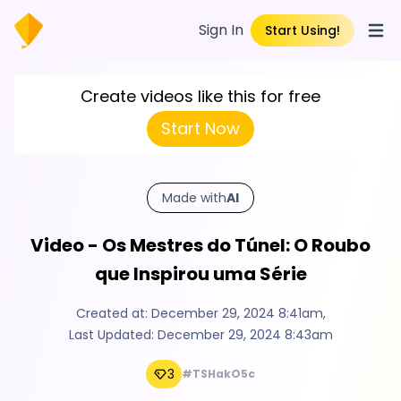
Sign In
Start Using!
Open
Create videos like this for free
Start Now
Made with
AI
Video - Os Mestres do Túnel: O Roubo
que Inspirou uma Série
Created at:
December 29, 2024 8:41am
,
Last Updated:
December 29, 2024 8:43am
3
#TSHakO5c