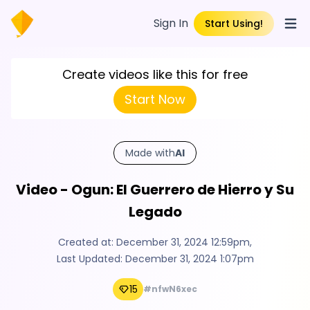
Sign In
Start Using!
Open
Create videos like this for free
Start Now
Made with
AI
Video - Ogun: El Guerrero de Hierro y Su
Legado
Created at:
December 31, 2024 12:59pm
,
Last Updated:
December 31, 2024 1:07pm
15
#nfwN6xec