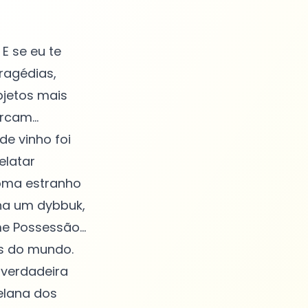
E se eu te
ragédias,
bjetos mais
rcam...
e vinho foi
elatar
roma estranho
ona um dybbuk,
e Possessão...
s do mundo.
 verdadeira
elana dos