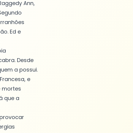
 Raggedy Ann,
 Segundo
arranhões
ão. Ed e
oia
cabra. Desde
quem a possui.
 Francesa, e
e mortes
rá que a
 provocar
ergias