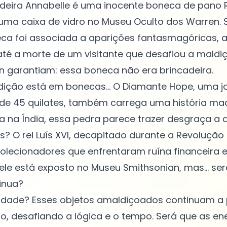
dadeira Annabelle é uma inocente boneca de pano
ma caixa de vidro no Museu Oculto dos Warren.
eca foi associada a aparições fantasmagóricas, 
até a morte de um visitante que desafiou a maldiç
n garantiam: essa boneca não era brincadeira.
ição está em bonecas... O Diamante Hope, uma j
de 45 quilates, também carrega uma história ma
 na Índia, essa pedra parece trazer desgraça a 
as? O rei Luís XVI, decapitado durante a Revolução
olecionadores que enfrentaram ruína financeira 
, ele está exposto no Museu Smithsonian, mas... se
inua?
lidade? Esses objetos amaldiçoados continuam a
o, desafiando a lógica e o tempo. Será que as en