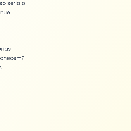
so seria o
inue
rias
rmanecem?
s