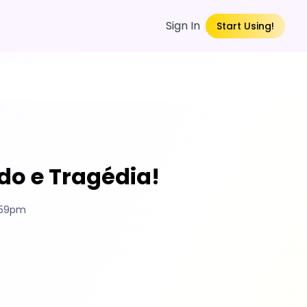
Sign In
Start Using!
edo e Tragédia!
0:59pm