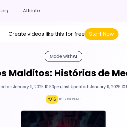
cing
Affiliate
Create videos like this for free
Start Now
Made with
AI
s Malditos: Histórias de M
ted at:
January 11, 2025 10:50pm
,
Last Updated:
January 11, 2025 1
16
#T7XKPFNT