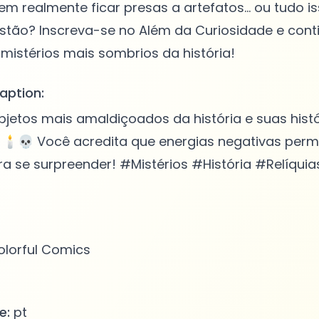
m realmente ficar presas a artefatos... ou tudo is
stão? Inscreva-se no Além da Curiosidade e cont
aption:
jetos mais amaldiçoados da história e suas histó
 🕯️💀 Você acredita que energias negativas pe
a se surpreender! #Mistérios #História #Relíquia
lorful Comics
e:
pt