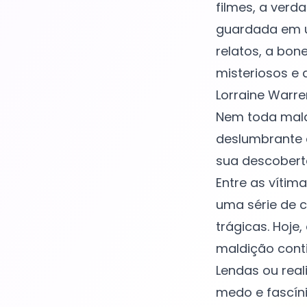
filmes, a ver
guardada em u
relatos, a bon
misteriosos e 
Lorraine Warre
Nem toda mald
deslumbrante 
sua descoberta
Entre as vítim
uma série de c
trágicas. Hoje
maldição cont
Lendas ou rea
medo e fascíni