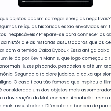
que objetos podem carregar energias negativas? 
lgumas relíquias históricas estão envolvidas em t
os inexplicáveis? Prepare-se para conhecer os o
a história e as histórias assustadoras que os ce
 com a temida Caixa Dybbuk. Essa antiga caixa d
m leilão por Kevin Mannis, que logo começou a r
ranormais: luzes piscando, pesadelos e até um a
ônia. Segundo o folclore judaico, a caixa aprisi
ligno. O caso ficou tão famoso que inspirou o film
la é considerada um dos objetos mais assombrado
iu a Invocação do Mal, conhece Annabelle... mas a
da mais assustadora. Diferente da boneca de porc