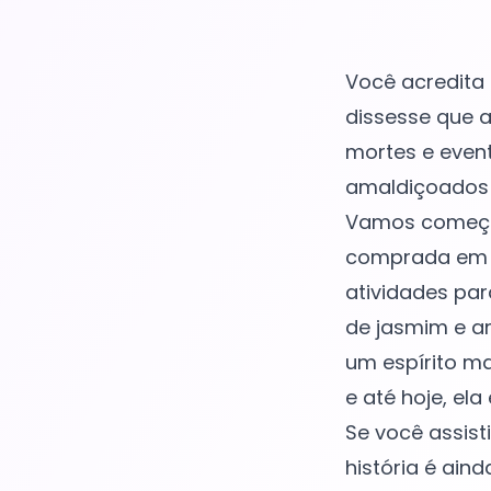
Você acredita 
dissesse que a
mortes e event
amaldiçoados d
Vamos começar
comprada em u
atividades pa
de jasmim e am
um espírito ma
e até hoje, e
Se você assist
história é ain