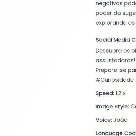
negativas pode
poder da suge
Social Media C
Descubra os ob
assustadoras!
Prepare-se par
#Curiosidade
Speed:
1.2 x
Image Style:
Co
Voice:
João
Language Cod