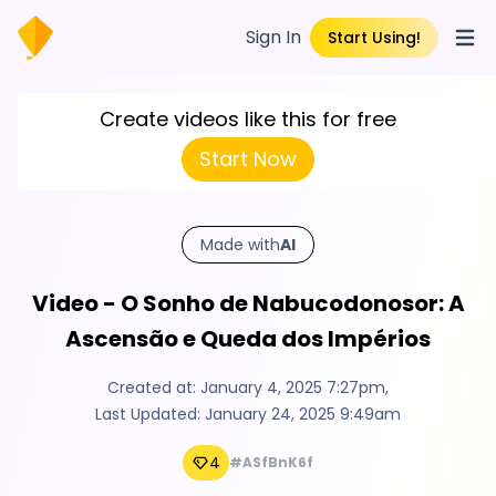
Sign In
Start Using!
Open
Create videos like this for free
Start Now
Made with
AI
Video - O Sonho de Nabucodonosor: A
Ascensão e Queda dos Impérios
Created at:
January 4, 2025 7:27pm
,
Last Updated:
January 24, 2025 9:49am
4
#ASfBnK6f