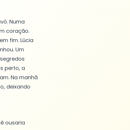
 avó. Numa
 um coração.
em fim. Lúcia
anhou. Um
 segredos
s perto, a
aram. Na manhã
do, deixando
cê ousaria