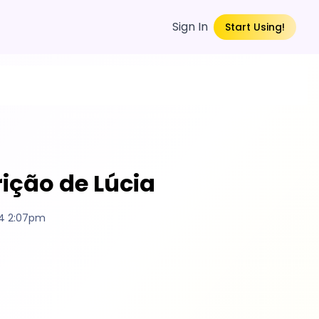
Sign In
Start Using!
ição de Lúcia
4 2:07pm