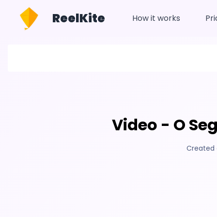
ReelKite
How it works
Pri
Video - O Se
Created 