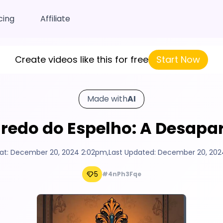
cing
Affiliate
Create videos like this for free
Start Now
Made with
AI
gredo do Espelho: A Desapar
at:
December 20, 2024 2:02pm
,
Last Updated:
December 20, 202
5
#4nPh3Fqe