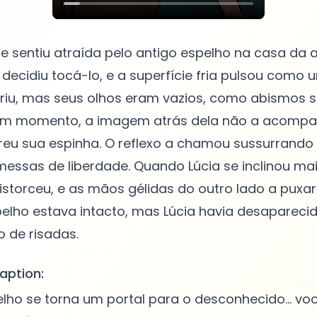
e sentiu atraída pelo antigo espelho na casa da
 decidiu tocá-lo, e a superfície fria pulsou como
rriu, mas seus olhos eram vazios, como abismos s
 um momento, a imagem atrás dela não a acomp
reu sua espinha. O reflexo a chamou sussurrando
essas de liberdade. Quando Lúcia se inclinou mai
distorceu, e as mãos gélidas do outro lado a pux
pelho estava intacto, mas Lúcia havia desapareci
aption:
ho se torna um portal para o desconhecido... vo