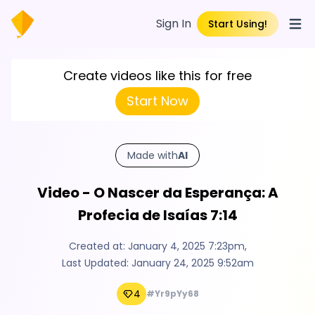
Sign In
Start Using!
Open
Create videos like this for free
Start Now
Made with
AI
Video - O Nascer da Esperança: A
Profecia de Isaías 7:14
Created at:
January 4, 2025 7:23pm
,
Last Updated:
January 24, 2025 9:52am
4
#Yr9pYy68