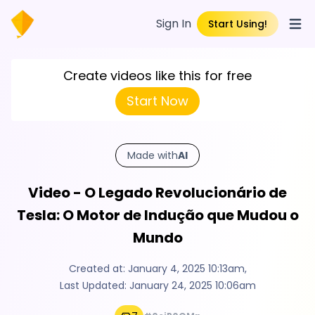
Sign In
Start Using!
Open
Create videos like this for free
Start Now
Made with
AI
Video - O Legado Revolucionário de
Tesla: O Motor de Indução que Mudou o
Mundo
Created at:
January 4, 2025 10:13am
,
Last Updated:
January 24, 2025 10:06am