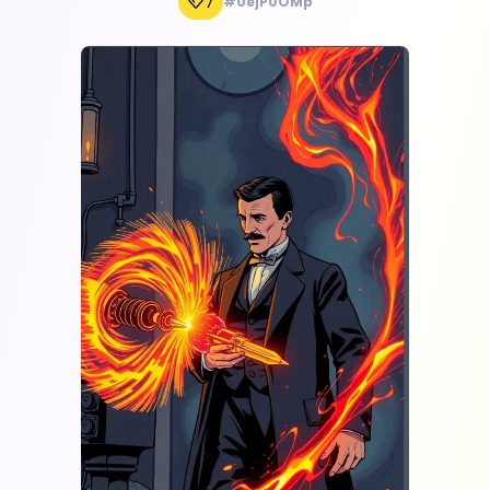
7
#0ejP0OMp