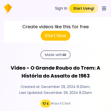
Sign In
Start Using!
Open
Create videos like this for free
Start Now
Made with
AI
Video - O Grande Roubo do Trem: A
História do Assalto de 1963
Created at:
December 29, 2024 8:20am
,
Last Updated:
December 29, 2024 8:23am
4
#LbcTC3w3