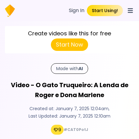
Sign In
Start Using!
Open
Create videos like this for free
Start Now
Made with
AI
Video - O Gato Truqueiro: A Lenda de
Roger e Dona Marlene
Created at:
January 7, 2025 12:04am
,
Last Updated:
January 7, 2025 12:10am
9
#CAT0PotJ