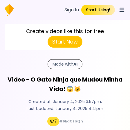
Sign In
Start Using!
Open
Create videos like this for free
Start Now
Made with
AI
Video - O Gato Ninja que Mudou Minha
Vida! 😱🐱
Created at:
January 4, 2025 3:57pm
,
Last Updated:
January 4, 2025 4:41pm
7
#6EaCzbQh