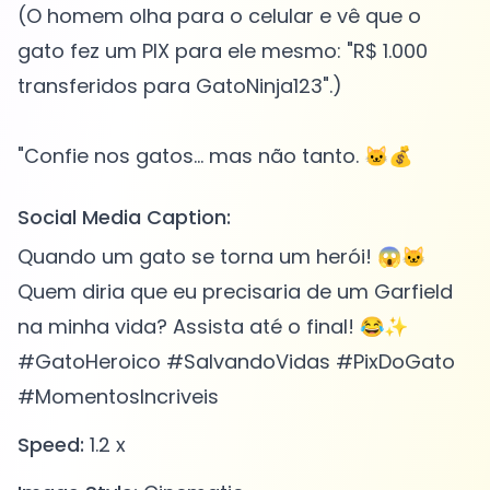
(O homem olha para o celular e vê que o
gato fez um PIX para ele mesmo: "R$ 1.000
transferidos para GatoNinja123".)
Social Media Caption:
Quando um gato se torna um herói! 😱🐱
Quem diria que eu precisaria de um Garfield
na minha vida? Assista até o final! 😂✨
#GatoHeroico #SalvandoVidas #PixDoGato
#MomentosIncriveis
Speed:
1.2 x