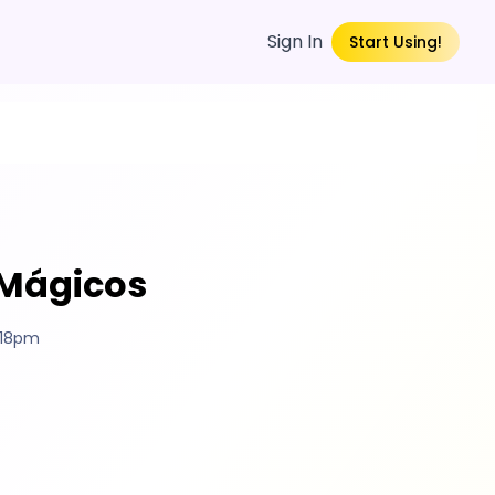
Sign In
Start Using!
 Mágicos
:18pm