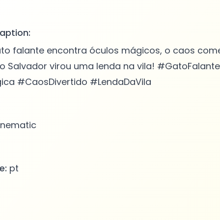
aption:
o falante encontra óculos mágicos, o caos com
 Salvador virou uma lenda na vila! #GatoFalante
ca #CaosDivertido #LendaDaVila
nematic
e:
pt