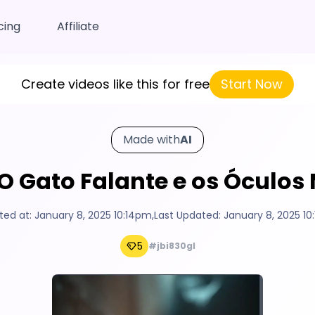
cing
Affiliate
Create videos like this for free
Start Now
Made with
AI
 O Gato Falante e os Óculos
ted at:
January 8, 2025 10:14pm
,
Last Updated:
January 8, 2025 10
5
#jbi830gl