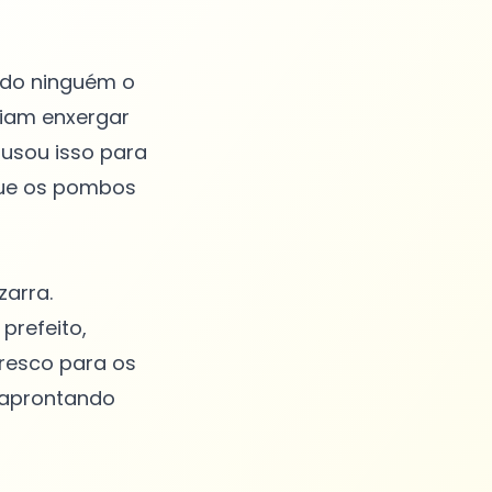
ndo ninguém o
tiam enxergar
usou isso para
que os pombos
zarra.
prefeito,
fresco para os
u aprontando