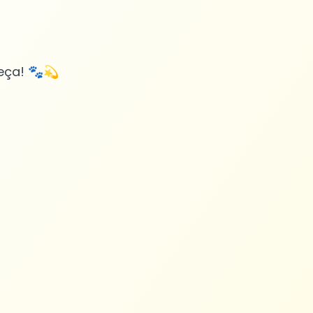
eça! 🐾💫