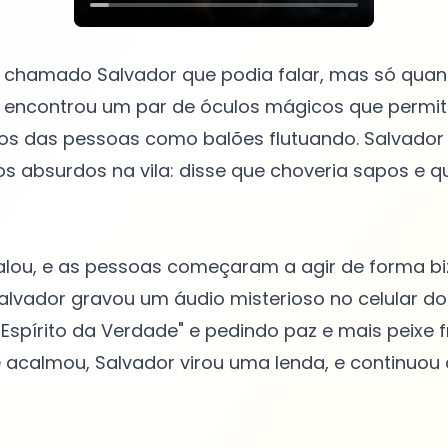
 chamado Salvador que podia falar, mas só qua
le encontrou um par de óculos mágicos que permi
s das pessoas como balões flutuando. Salvador 
s absurdos na vila: disse que choveria sapos e 
alou, e as pessoas começaram a agir de forma bi
lvador gravou um áudio misterioso no celular do 
 "Espírito da Verdade" e pedindo paz e mais peixe 
se acalmou, Salvador virou uma lenda, e continuo