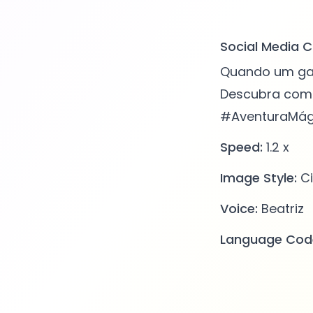
Social Media C
Quando um gat
Descubra como
#AventuraMági
Speed:
1.2 x
Image Style:
Ci
Voice:
Beatriz
Language Cod