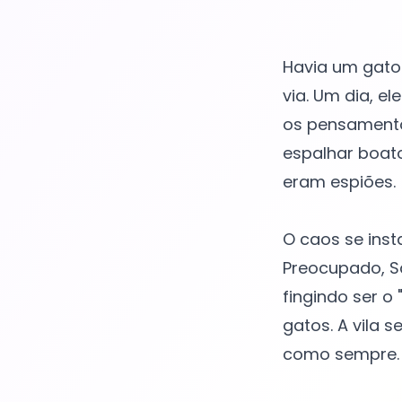
Havia um gato
via. Um dia, e
os pensamento
espalhar boato
eram espiões.
O caos se inst
Preocupado, Sa
fingindo ser o
gatos. A vila 
como sempre.