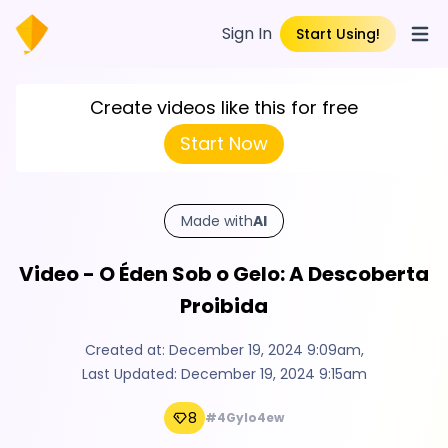
Sign In
Start Using!
Open
Create videos like this for free
Start Now
Made with
AI
Video - O Éden Sob o Gelo: A Descoberta
Proibida
Created at:
December 19, 2024 9:09am
,
Last Updated:
December 19, 2024 9:15am
8
#4GyIo4ew