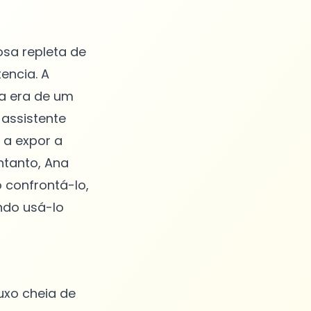
sa repleta de
encia. A
ra era de um
 assistente
 a expor a
ntanto, Ana
 confrontá-lo,
ndo usá-lo
uxo cheia de