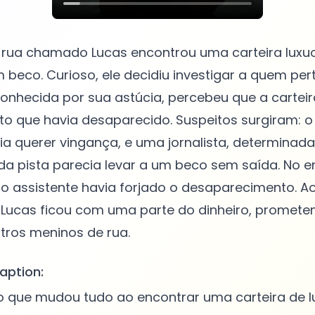
rua chamado Lucas encontrou uma carteira luxuo
 beco. Curioso, ele decidiu investigar a quem pert
conhecida por sua astúcia, percebeu que a cartei
pto que havia desaparecido. Suspeitos surgiram: o
ria querer vingança, e uma jornalista, determinada
a pista parecia levar a um beco sem saída. No e
o assistente havia forjado o desaparecimento. Ao
 Lucas ficou com uma parte do dinheiro, promete
aption:
o que mudou tudo ao encontrar uma carteira de l