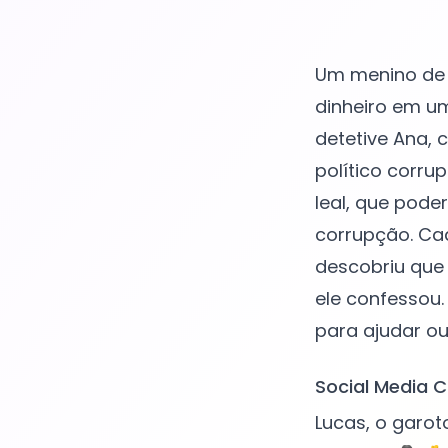
Um menino de 
dinheiro em um
detetive Ana, 
político corru
leal, que pode
corrupção. Cad
descobriu que 
ele confessou.
Social Media C
Lucas, o garot