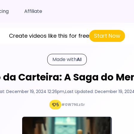
cing
Affiliate
Create videos like this for free
Start Now
Made with
AI
o da Carteira: A Saga do Men
at:
December 19, 2024 12:26pm
,
Last Updated:
December 19, 202
5
#0W7NLzSr