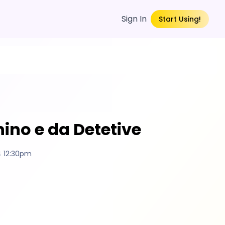
Sign In
Start Using!
ino e da Detetive
4 12:30pm