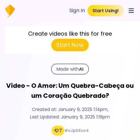
Sign In
Start Using!
Open
Create videos like this for free
Start Now
Made with
AI
Video - O Amor: Um Quebra-Cabeça ou
um Coração Quebrado?
Created at:
January 9, 2025 1:14pm
,
Last Updated:
January 9, 2025 1:19pm
7
#vJpDEzo4