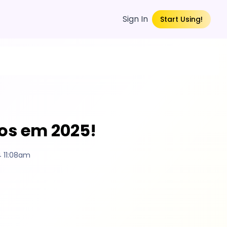
Sign In
Start Using!
hos em 2025!
 11:08am