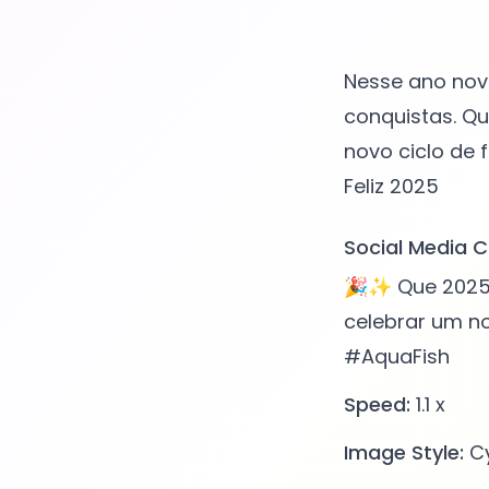
Nesse ano nov
conquistas. Q
novo ciclo de 
Social Media C
🎉✨ Que 2025 
celebrar um n
#AquaFish
Speed:
1.1 x
Image Style:
Cy