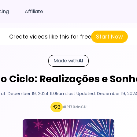
cing
Affiliate
Create videos like this for free
Start Now
Made with
AI
o Ciclo: Realizações e Son
 at:
December 19, 2024 11:05am
,
Last Updated:
December 19, 2024
2
#Pi70dnGU