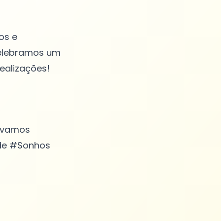
os e
celebramos um
realizações!
, vamos
ade #Sonhos