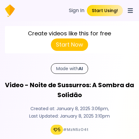
Sign In
Start Using!
Open
Create videos like this for free
Start Now
Made with
AI
Video - Noite de Sussurros: A Sombra da
Solidão
Created at:
January 8, 2025 3:06pm
,
Last Updated:
January 8, 2025 3:10pm
5
#MzN5zO4t