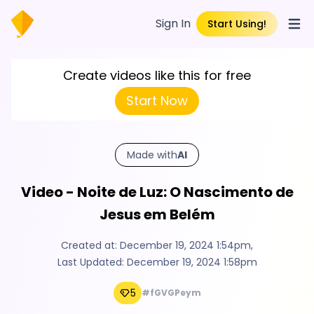
Sign In
Start Using!
Open
Create videos like this for free
Start Now
Made with
AI
Video - Noite de Luz: O Nascimento de
Jesus em Belém
Created at:
December 19, 2024 1:54pm
,
Last Updated:
December 19, 2024 1:58pm
5
#fGVGPeym