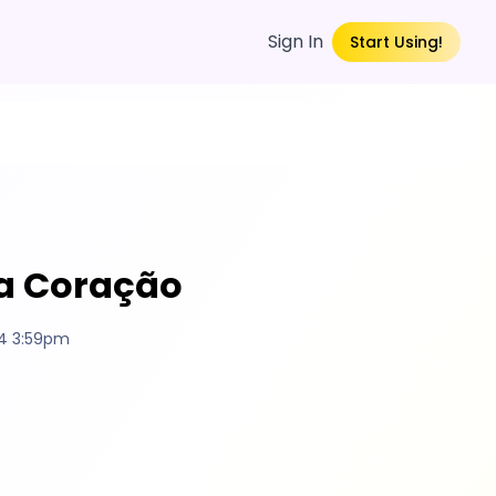
Sign In
Start Using!
da Coração
4 3:59pm