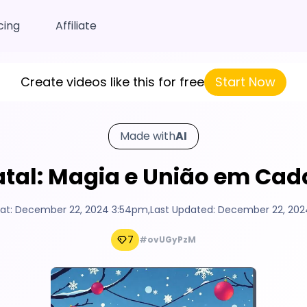
cing
Affiliate
Create videos like this for free
Start Now
Made with
AI
atal: Magia e União em Ca
at:
December 22, 2024 3:54pm
,
Last Updated:
December 22, 202
7
#ovUGyPzM