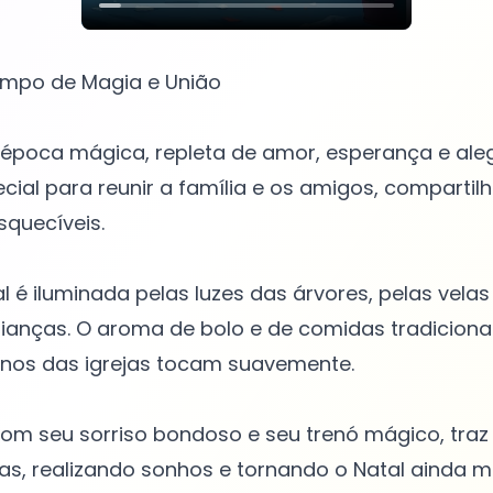
empo de Magia e União
época mágica, repleta de amor, esperança e aleg
al para reunir a família e os amigos, compartil
quecíveis.
l é iluminada pelas luzes das árvores, pelas velas
rianças. O aroma de bolo e de comidas tradicionai
inos das igrejas tocam suavemente.
com seu sorriso bondoso e seu trenó mágico, traz
as, realizando sonhos e tornando o Natal ainda ma