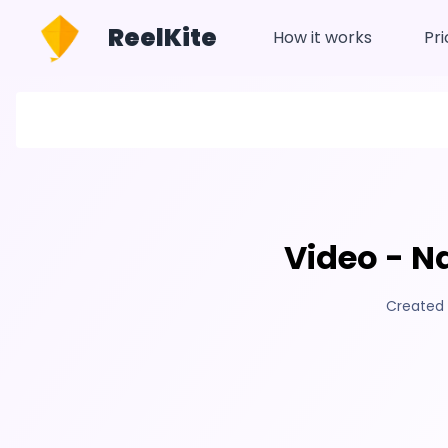
ReelKite
How it works
Pri
Video - N
Created 