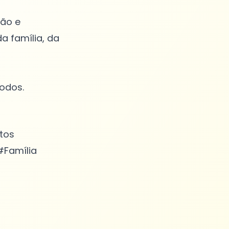
dão e
a família, da
tos
#Família