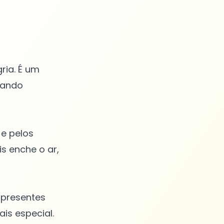
ria. É um
hando
 e pelos
s enche o ar,
 presentes
is especial.