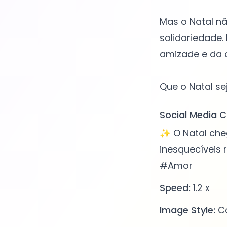
Mas o Natal nã
solidariedade.
amizade e da 
Social Media C
✨ O Natal che
inesquecíveis
#Amor
Speed:
1.2 x
Image Style:
Co