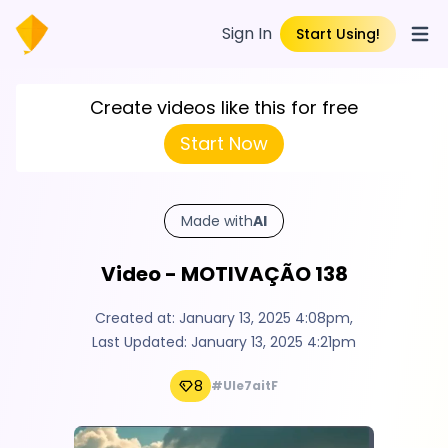
Sign In
Start Using!
Open
Create videos like this for free
Start Now
Made with
AI
Video - MOTIVAÇÃO 138
Created at:
January 13, 2025 4:08pm
,
Last Updated:
January 13, 2025 4:21pm
8
#UIe7aitF