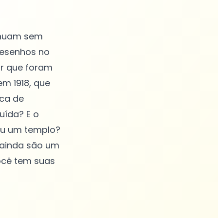
inuam sem
desenhos no
or que foram
em 1918, que
eca de
uída? E o
ou um templo?
, ainda são um
ocê tem suas