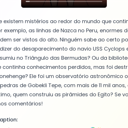
e existem mistérios ao redor do mundo que cont
r exemplo, as linhas de Nazca no Peru, enormes 
dem ser vistos do alto. Ninguém sabe ao certo p
e dizer do desaparecimento do navio USS Cyclops 
sumiu no Triângulo das Bermudas? Ou da bibliot
e continha conhecimentos perdidos, mas foi destr
tonehenge? Ele foi um observatório astronômico 
 pedras de Gobekli Tepe, com mais de 11 mil anos
timo, quem construiu as pirâmides do Egito? Se v
aption: