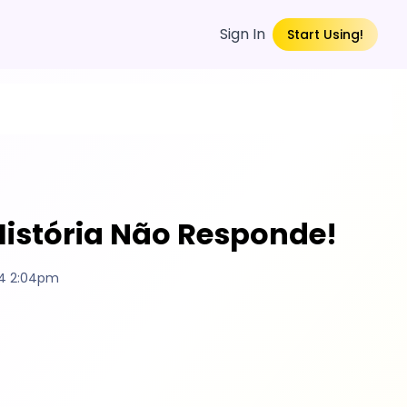
Sign In
Start Using!
 História Não Responde!
4 2:04pm