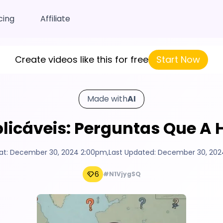
cing
Affiliate
Create videos like this for free
Start Now
Made with
AI
plicáveis: Perguntas Que A
at:
December 30, 2024 2:00pm
,
Last Updated:
December 30, 202
6
#N1VjygSQ