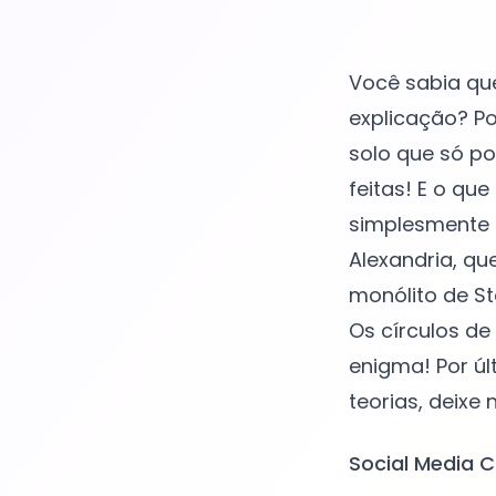
Você sabia qu
explicação? Po
solo que só po
feitas! E o qu
simplesmente 
Alexandria, qu
monólito de S
Os círculos de
enigma! Por úl
Social Media C