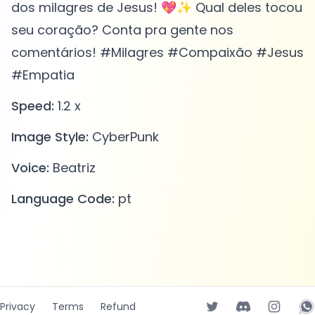
dos milagres de Jesus! 💖✨ Qual deles tocou
seu coração? Conta pra gente nos
comentários! #Milagres #Compaixão #Jesus
#Empatia
Speed:
1.2 x
Image Style:
CyberPunk
Voice:
Beatriz
Language Code:
pt
Privacy
Terms
Refund