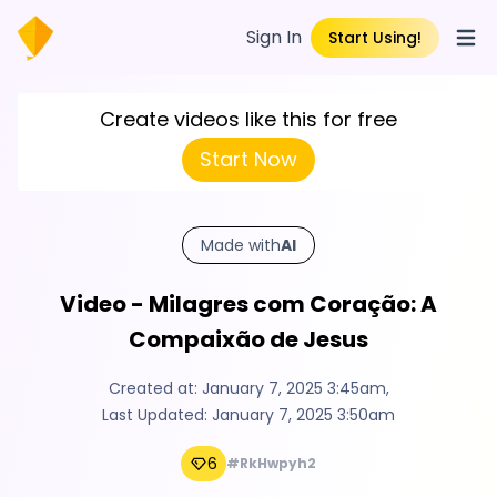
Sign In
Start Using!
Open
Create videos like this for free
Start Now
Made with
AI
Video - Milagres com Coração: A
Compaixão de Jesus
Created at:
January 7, 2025 3:45am
,
Last Updated:
January 7, 2025 3:50am
6
#RkHwpyh2