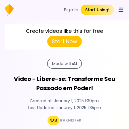
Sign In
Start Using!
Open
Create videos like this for free
Start Now
Made with
AI
Video - Libere-se: Transforme Seu
Passado em Poder!
Created at:
January 1, 2025 1:30pm
,
Last Updated:
January 1, 2025 1:35pm
8
#AKNkI7eK