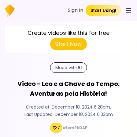
Sign In
Start Using!
Open
Create videos like this for free
Start Now
Made with
AI
Video - Leo e a Chave do Tempo:
Aventuras pela História!
Created at:
December 18, 2024 6:28pm
,
Last Updated:
December 18, 2024 6:33pm
7
#lomRkDAP