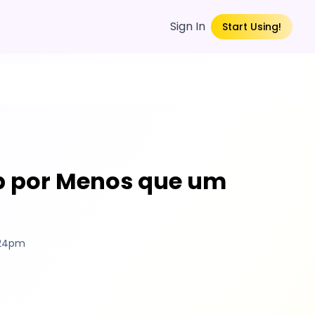
Sign In
Start Using!
ob por Menos que um
:24pm