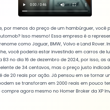
e, por menos do preço de um hambúrguer, você
Automob? Isso mesmo! Essa empresa é a represent
renome como Jaguar, BMW, Volvo e Land Rover. I
he, você poderia estar investindo em carros de 
a B3 no dia 16 de dezembro de 2024, por isso, as 
lente de 34 centavos, mas o preço justo indicad
é de 20 reais por ação. Já pensou em se tornar u
 podem se transforam em 2000 reais em pouco t
 compre agora mesmo no Homer Broker da XP In