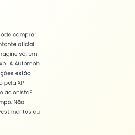
 pode comprar
ante oficial
magine só, em
luxo! A Automob
ações estão
o pela XP
m acionista?
empo. Não
vestimentos ou