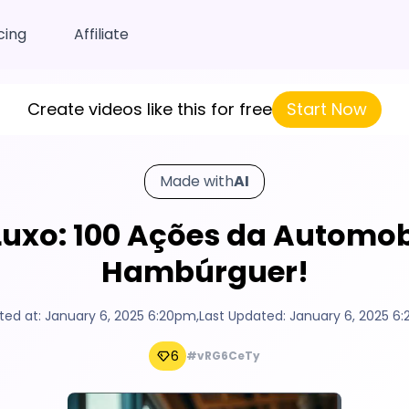
cing
Affiliate
Create videos like this for free
Start Now
Made with
AI
 Luxo: 100 Ações da Autom
Hambúrguer!
ted at:
January 6, 2025 6:20pm
,
Last Updated:
January 6, 2025 6
6
#vRG6CeTy