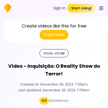
Sign In
Start Using!
Open
Create videos like this for free
Start Now
Made with
AI
Video - Inquisição: O Reality Show do
Terror!
Created at:
December 20, 2024 7:06am
,
Last Updated:
December 20, 2024 7:09am
5
#SLRMFoQn