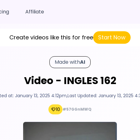
cing
Affiliate
Create videos like this for free
Start Now
Made with
AI
Video - INGLES 162
ted at:
January 13, 2025 4:12pm
,
Last Updated:
January 13, 2025 4
10
#57GGnMWQ