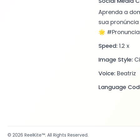
Social Media C
Aprenda a domi
sua pronúncia 
🌟 #Pronuncia
Speed:
1.2 x
Image Style:
Ci
Voice:
Beatriz
Language Cod
© 2026
ReelKite™
. All Rights Reserved.