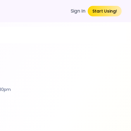
Sign In
Start Using!
:30pm