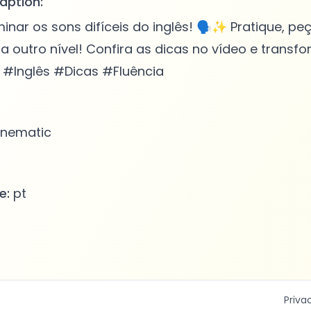
aption:
nar os sons difíceis do inglês! 🗣️✨ Pratique, peç
a outro nível! Confira as dicas no vídeo e transfo
 #Inglês #Dicas #Fluência
nematic
e:
pt
Priva