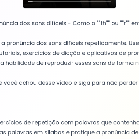
núncia dos sons difíceis - Como o ""th"" ou ""r"" em 
ue a pronúncia dos sons difíceis repetidamente. Us
toriais, exercícios de dicção e aplicativos de pr
a habilidade de reproduzir esses sons de forma na
 você achou desse vídeo e siga para não perder
xercícios de repetição com palavras que conten
da as palavras em sílabas e pratique a pronúncia 