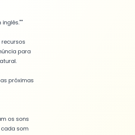
inglês.""
e recursos
onúncia para
tural.
 as próximas
ham os sons
de cada som