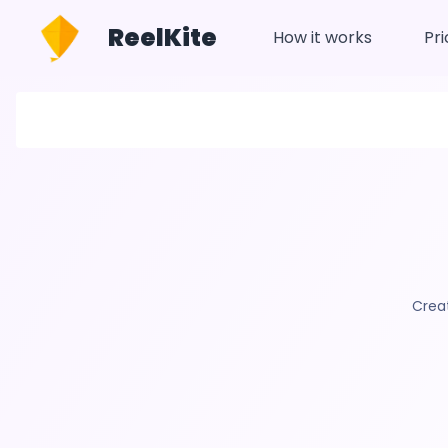
ReelKite
How it works
Pri
Crea