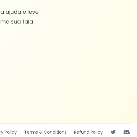
a ajuda e leve
rme sua fala!
cy
Policy
Terms
& Conditions
Refund
Policy