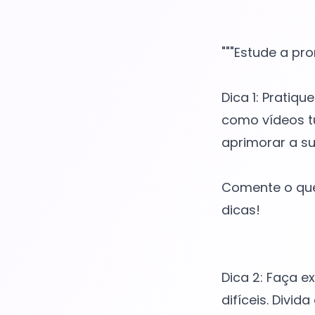
"""Estude a pro
Dica 1: Pratiq
como vídeos tu
aprimorar a su
Comente o que
dicas!
Dica 2: Faça e
difíceis. Divi