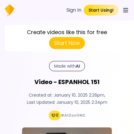
Sign In
Start Using!
Open
Create videos like this for free
Start Now
Made with
AI
Video - ESPANHOL 151
Created at:
January 10, 2025 2:26pm
,
Last Updated:
January 10, 2025 2:34pm
11
#AtZovONC