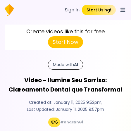
Sign In
Start Using!
Open
Create videos like this for free
Start Now
Made with
AI
Video - Ilumine Seu Sorriso:
Clareamento Dental que Transforma!
Created at:
January 11, 2025 9:52pm
,
Last Updated:
January 11, 2025 9:57pm
6
#dhqcynGi