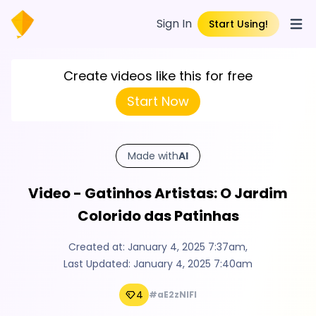
Sign In
Start Using!
Open
Create videos like this for free
Start Now
Made with
AI
Video - Gatinhos Artistas: O Jardim
Colorido das Patinhas
Created at:
January 4, 2025 7:37am
,
Last Updated:
January 4, 2025 7:40am
4
#aE2zNlFI