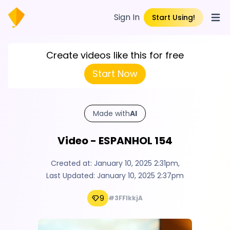
Sign In
Start Using!
Open
Create videos like this for free
Start Now
Made with
AI
Video - ESPANHOL 154
Created at:
January 10, 2025 2:31pm
,
Last Updated:
January 10, 2025 2:37pm
9
#3FFlkkjA