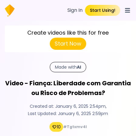
Sign In
Start Using!
Open
Create videos like this for free
Start Now
Made with
AI
Video - Fiança: Liberdade com Garantia
ou Risco de Problemas?
Created at:
January 6, 2025 2:54pm
,
Last Updated:
January 6, 2025 2:59pm
10
#Tgtxmv4l