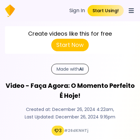
Sign In
Start Using!
Open
Create videos like this for free
Start Now
Made with
AI
Video - Faça Agora: O Momento Perfeito
É Hoje!
Created at:
December 26, 2024 4:22am
,
Last Updated:
December 26, 2024 9:16pm
3
#26dKNHTj