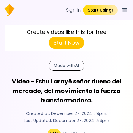
Sign In
Start Using!
Open
Create videos like this for free
Start Now
Made with
AI
Video - Eshu Laroyê señor dueno del
mercado, del movimiento la fuerza
transformadora.
Created at:
December 27, 2024 1:19pm
,
Last Updated:
December 27, 2024 1:53pm