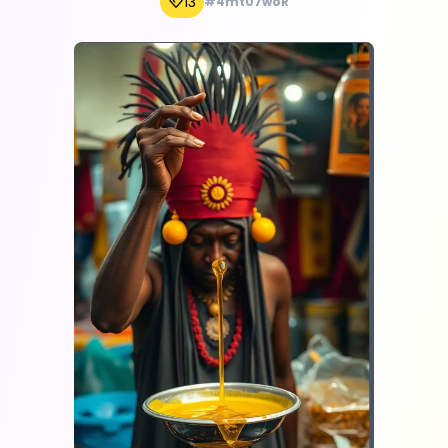
13
#4mt07woR