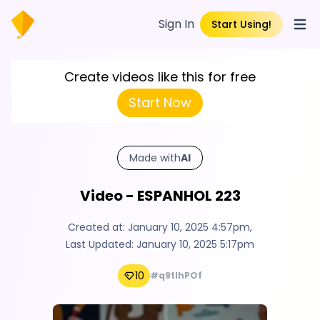
Sign In
Start Using!
Open
Create videos like this for free
Start Now
Made with
AI
Video - ESPANHOL 223
Created at:
January 10, 2025 4:57pm
,
Last Updated:
January 10, 2025 5:17pm
10
#q9tIhPOf