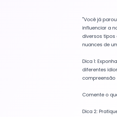
"Você já paro
influenciar a
diversos tipo
nuances de um
Dica 1: Exponh
diferentes idio
compreensão a
Comente o que
Dica 2: Pratiq