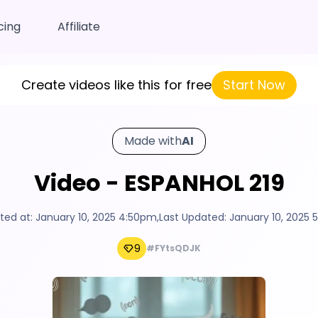
cing
Affiliate
Create videos like this for free
Start Now
Made with
AI
Video - ESPANHOL 219
ted at:
January 10, 2025 4:50pm
,
Last Updated:
January 10, 2025 5
9
#FYtsQDJK