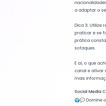
nacionalidades
a adaptar o se
Dica 3: Utiliz
praticar e se f
prática const
sotaques.
E aí, o que ac
canal e ativar
Social Media C
🌍💬 Domine o