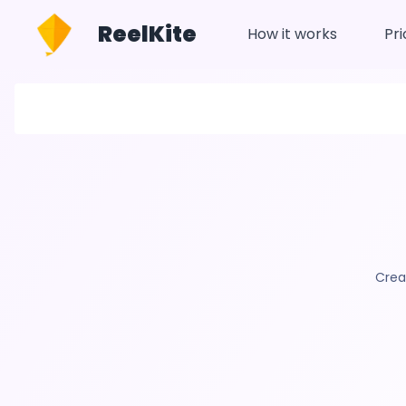
ReelKite
How it works
Pri
Crea