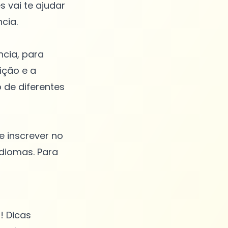
 vai te ajudar
cia.
ncia, para
tição e a
 de diferentes
e inscrever no
idiomas. Para
! Dicas