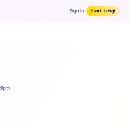
Sign In
Start Using!
:11pm