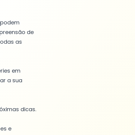
s podem
mpreensão de
todas as
éries em
iar a sua
óximas dicas.
es e