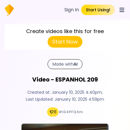
Sign In
Start Using!
Open
Create videos like this for free
Start Now
Made with
AI
Video - ESPANHOL 209
Created at:
January 10, 2025 4:40pm
,
Last Updated:
January 10, 2025 4:59pm
11
#iG4PFQ4m