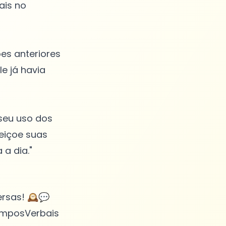
ais no
es anteriores
e já havia
 seu uso dos
feiçoe suas
rsas! 🕰️💬
TemposVerbais