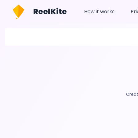
ReelKite
How it works
Pri
Creat