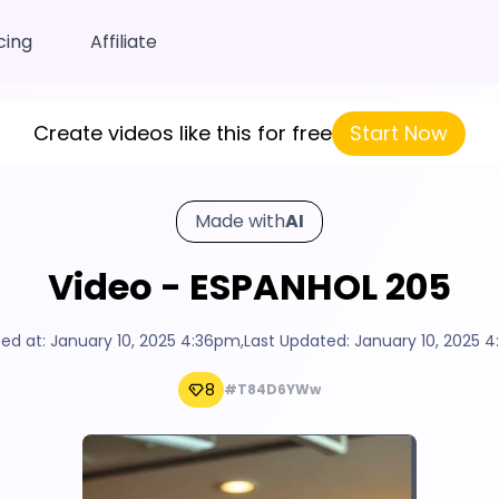
cing
Affiliate
Create videos like this for free
Start Now
Made with
AI
Video - ESPANHOL 205
ed at:
January 10, 2025 4:36pm
,
Last Updated:
January 10, 2025 
8
#T84D6YWw