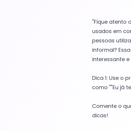
"Fique atento
usados em con
pessoas utili
informal? Essa
interessante e 
Dica 1: Use o 
como ""Eu já t
Comente o que
dicas!