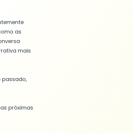
entemente
 como as
onversa
rativa mais
no passado,
 as próximas