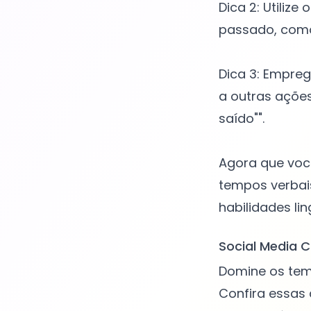
Dica 2: Utilize
passado, como
Dica 3: Empreg
a outras açõe
saído"".
Agora que você
tempos verbais
Social Media C
Domine os tem
Confira essas