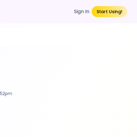
Sign In
Start Using!
4:52pm