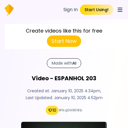
Sign In
Start Using!
Open
Create videos like this for free
Start Now
Made with
AI
Video - ESPANHOL 203
Created at:
January 10, 2025 4:34pm
,
Last Updated:
January 10, 2025 4:52pm
10
#KqDHWIRb