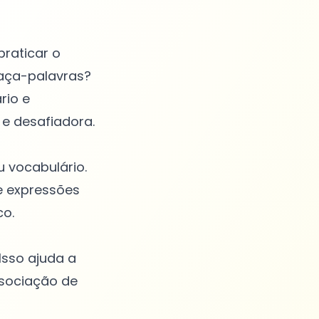
praticar o
aça-palavras?
rio e
 e desafiadora.
u vocabulário.
e expressões
co.
Isso ajuda a
ssociação de