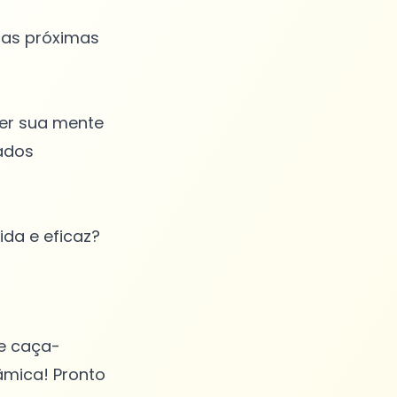
 as próximas
ter sua mente
ados
ida e eficaz?
e caça-
âmica! Pronto