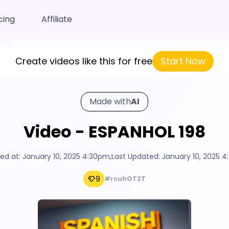
cing
Affiliate
Create videos like this for free
Start Now
Made with
AI
Video - ESPANHOL 198
ed at:
January 10, 2025 4:30pm
,
Last Updated:
January 10, 2025 
9
#rcuhOT2T