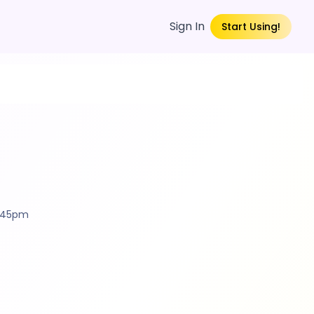
Sign In
Start Using!
4:45pm