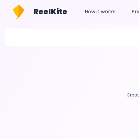
ReelKite
How it works
Pri
Creat