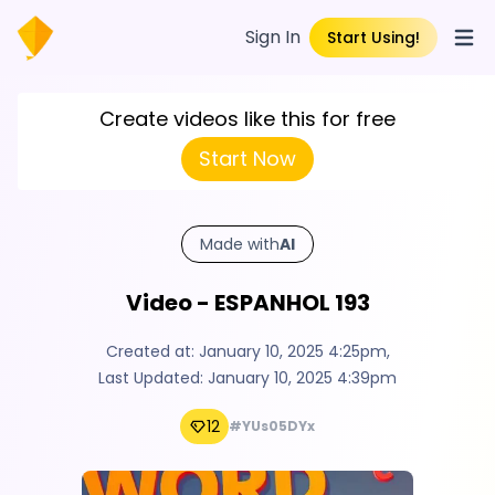
Sign In
Start Using!
Open
Create videos like this for free
Start Now
Made with
AI
Video - ESPANHOL 193
Created at:
January 10, 2025 4:25pm
,
Last Updated:
January 10, 2025 4:39pm
12
#YUs05DYx