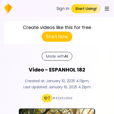
Sign In
Start Using!
Open
Create videos like this for free
Start Now
Made with
AI
Video - ESPANHOL 182
Created at:
January 10, 2025 4:13pm
,
Last Updated:
January 10, 2025 4:21pm
7
#4ZefcQ5d