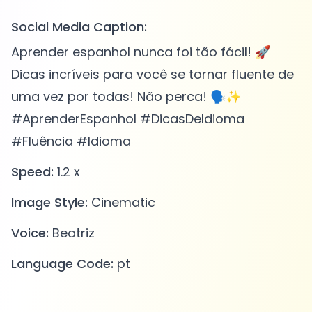
Social Media Caption:
Aprender espanhol nunca foi tão fácil! 🚀
Dicas incríveis para você se tornar fluente de
uma vez por todas! Não perca! 🗣️✨
#AprenderEspanhol #DicasDeIdioma
#Fluência #Idioma
Speed:
1.2 x
Image Style:
Cinematic
Voice:
Beatriz
Language Code:
pt