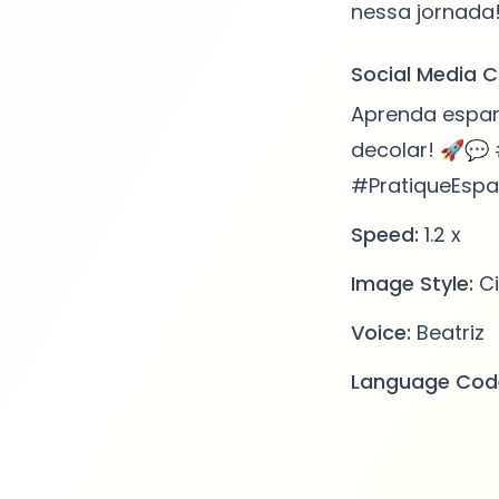
Social Media C
Aprenda espanh
decolar! 🚀💬
#PratiqueEspa
Speed:
1.2 x
Image Style:
Ci
Voice:
Beatriz
Language Cod