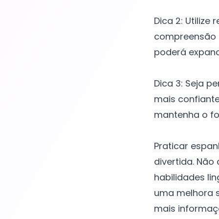
Dica 2: Utilize
compreensão d
poderá expandi
Dica 3: Seja p
mais confiante
mantenha o foc
Praticar espan
divertida. Não
habilidades li
uma melhora s
mais informaçõ