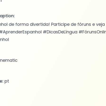
aption:
ol de forma divertida! Participe de fóruns e veja 
 #AprenderEspanhol #DicasDeLíngua #FórunsOnli
nhol
nematic
e:
pt