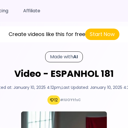
cing
Affiliate
Create videos like this for free
Start Now
Made with
AI
Video - ESPANHOL 181
ted at:
January 10, 2025 4:12pm
,
Last Updated:
January 10, 2025 
12
#IUOYtfsC