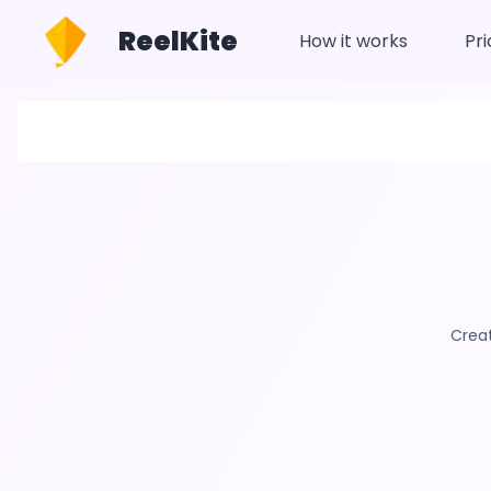
ReelKite
How it works
Pri
Crea