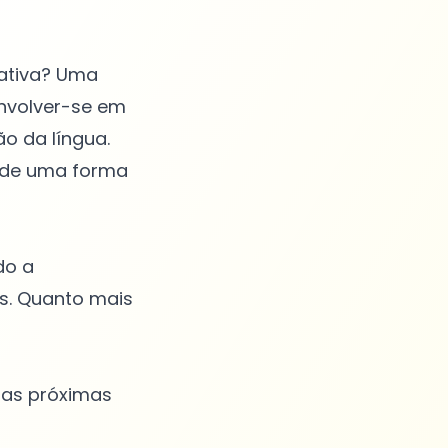
rativa? Uma
Envolver-se em
ão da língua.
s de uma forma
do a
s. Quanto mais
 as próximas