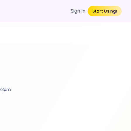
Sign In
Start Using!
4:23pm