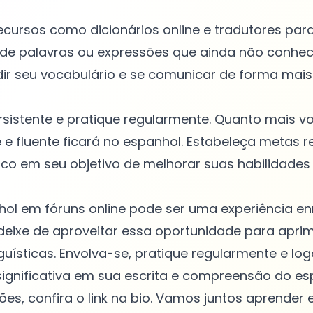
 recursos como dicionários online e tradutores par
e palavras ou expressões que ainda não conhece
r seu vocabulário e se comunicar de forma mais 
ersistente e pratique regularmente. Quanto mais vo
 e fluente ficará no espanhol. Estabeleça metas re
o em seu objetivo de melhorar suas habilidades l
hol em fóruns online pode ser uma experiência e
 deixe de aproveitar essa oportunidade para apri
nguísticas. Envolva-se, pratique regularmente e lo
ignificativa em sua escrita e compreensão do es
es, confira o link na bio. Vamos juntos aprender 