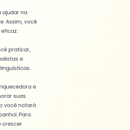
a ajudar na
. Assim, você
eficaz.
cê praticar,
alistas e
inguísticas.
nriquecedora e
morar suas
go você notará
panhol. Para
e crescer