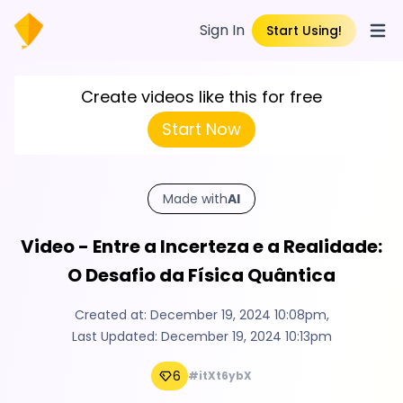
Sign In
Start Using!
Open
Create videos like this for free
Start Now
Made with
AI
Video - Entre a Incerteza e a Realidade:
O Desafio da Física Quântica
Created at:
December 19, 2024 10:08pm
,
Last Updated:
December 19, 2024 10:13pm
6
#itXt6ybX