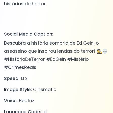
histórias de horror.
Social Media Caption:
Descubra a história sombria de Ed Gein, o
assassino que inspirou lendas do terror! 🕵️‍♂️💀
#HistóriaDeTerror #EdGein #Mistério
#CrimesReais
Speed:
1.1 x
Image Style:
Cinematic
Voice:
Beatriz
Language Code:
pt