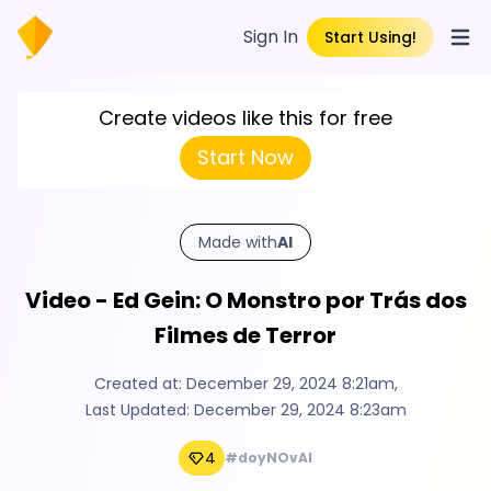
Sign In
Start Using!
Open
Create videos like this for free
Start Now
Made with
AI
Video - Ed Gein: O Monstro por Trás dos
Filmes de Terror
Created at:
December 29, 2024 8:21am
,
Last Updated:
December 29, 2024 8:23am
4
#doyNOvAI