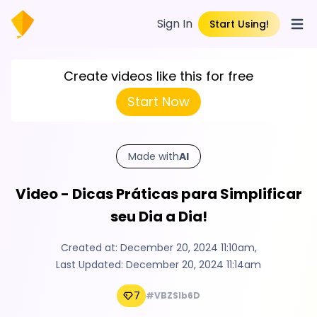
Sign In
Start Using!
Open
Create videos like this for free
Start Now
Made with
AI
Video - Dicas Práticas para Simplificar
seu Dia a Dia!
Created at:
December 20, 2024 11:10am
,
Last Updated:
December 20, 2024 11:14am
7
#VBZSlb6D