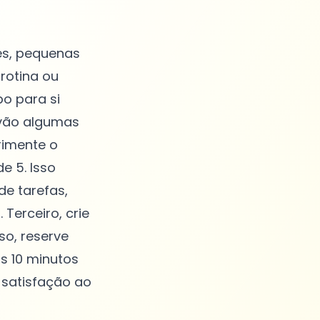
es, pequenas
rotina ou
o para si
 vão algumas
rimente o
 5. Isso
de tarefas,
Terceiro, crie
so, reserve
 10 minutos
 satisfação ao