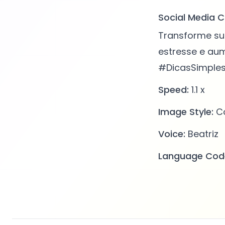
Social Media C
Transforme sua
estresse e aum
#DicasSimples
Speed:
1.1 x
Image Style:
Co
Voice:
Beatriz
Language Cod