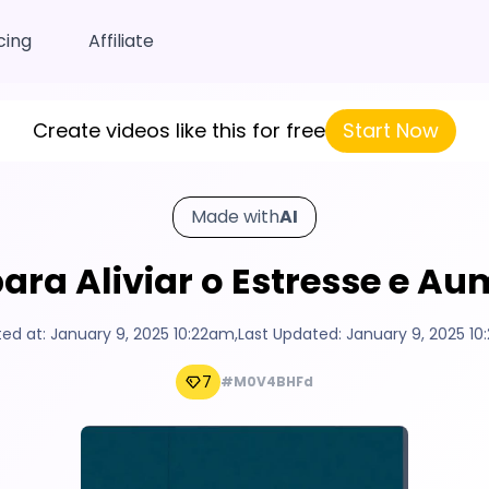
cing
Affiliate
Create videos like this for free
Start Now
Made with
AI
para Aliviar o Estresse e A
ed at:
January 9, 2025 10:22am
,
Last Updated:
January 9, 2025 1
7
#M0V4BHFd