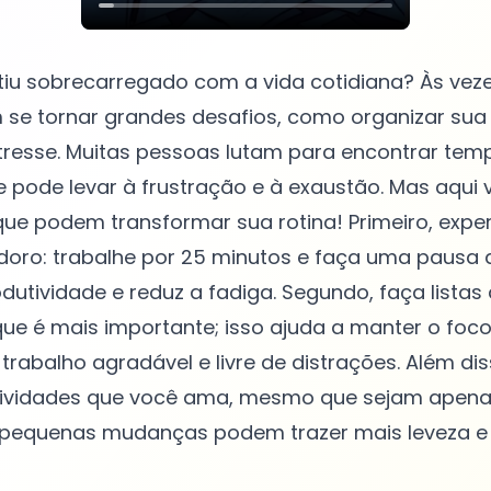
tiu sobrecarregado com a vida cotidiana? Às vez
se tornar grandes desafios, como organizar sua 
tresse. Muitas pessoas lutam para encontrar temp
 pode levar à frustração e à exaustão. Mas aqui
que podem transformar sua rotina! Primeiro, expe
ro: trabalhe por 25 minutos e faça uma pausa de
utividade e reduz a fadiga. Segundo, faça listas 
que é mais importante; isso ajuda a manter o foco. 
rabalho agradável e livre de distrações. Além dis
ividades que você ama, mesmo que sejam apenas
s pequenas mudanças podem trazer mais leveza e