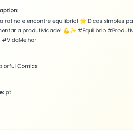
aption:
 rotina e encontre equilíbrio! 🌟 Dicas simples p
entar a produtividade! 💪✨ #Equilibrio #Produti
 #VidaMelhor
lorful Comics
e:
pt