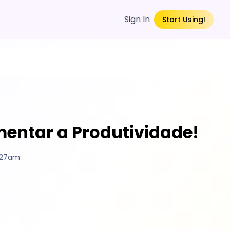
Sign In
Start Using!
umentar a Produtividade!
0:27am