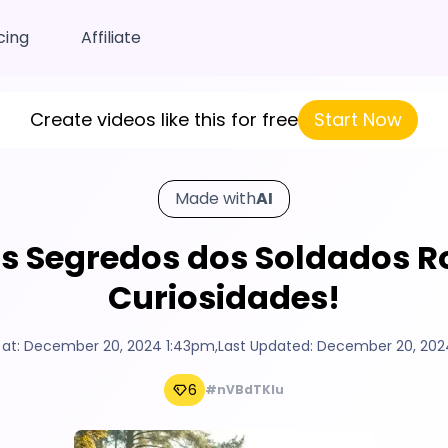
cing
Affiliate
Create videos like this for free
Start Now
Made with
AI
s Segredos dos Soldados 
Curiosidades!
 at:
December 20, 2024 1:43pm
,
Last Updated:
December 20, 202
6
#nVBdTKlu