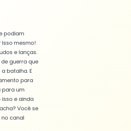
ue podiam
? Isso mesmo!
dos e lanças.
o de guerra que
 batalha. E
pamento para
a para um
isso e ainda
ê acha? Você se