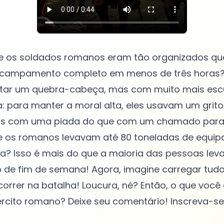
e os soldados romanos eram tão organizados q
acampamento completo em menos de três horas
ar um quebra-cabeça, mas com muito mais escu
ra: para manter a moral alta, eles usavam um grit
is com uma piada do que com um chamado para a
e os romanos levavam até 80 toneladas de equi
 Isso é mais do que a maioria das pessoas lev
e fim de semana! Agora, imagine carregar tudo 
correr na batalha! Loucura, né? Então, o que voc