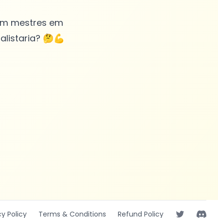
ram mestres em
listaria? 🤔💪
cy
Policy
Terms
& Conditions
Refund
Policy