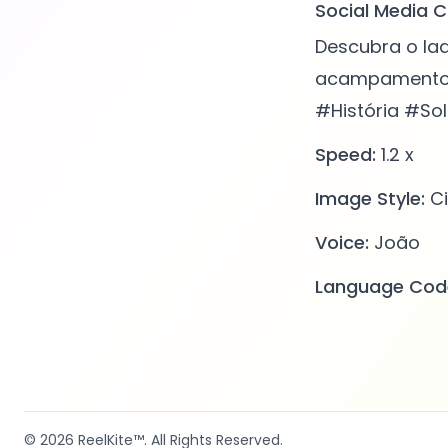
Social Media C
Descubra o la
acampamentos e
#História #S
Speed:
1.2 x
Image Style:
Ci
Voice:
João
Language Cod
© 2026
ReelKite™
. All Rights Reserved.