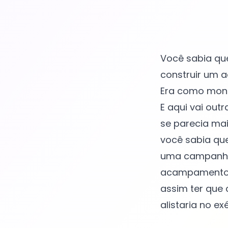
Você sabia qu
construir um 
Era como mont
E aqui vai out
se parecia ma
você sabia qu
uma campanha?
acampamento d
assim ter que 