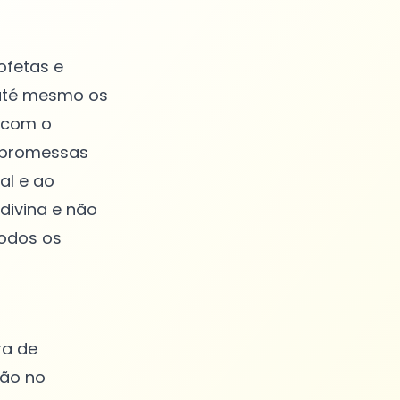
ofetas e
 até mesmo os
, com o
m promessas
al e ao
divina e não
todos os
ra de
ção no