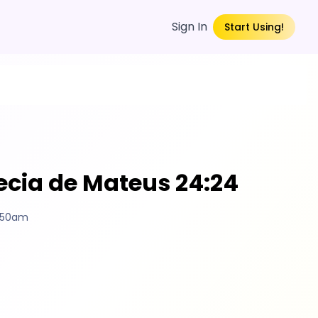
Sign In
Start Using!
ecia de Mateus 24:24
9:50am