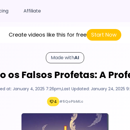
cing
Affiliate
Create videos like this for free
Start Now
Made with
AI
 os Falsos Profetas: A Prof
ed at:
January 4, 2025 7:26pm
,
Last Updated:
January 24, 2025 
4
#5QoPbMLc