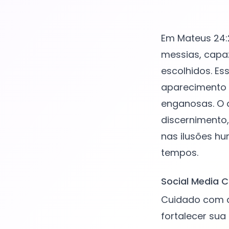
Em Mateus 24:2
messias, capaz
escolhidos. Es
aparecimento 
enganosas. O a
discernimento
nas ilusões h
Social Media C
Cuidado com as
fortalecer sua