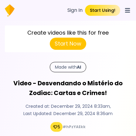
Sign In
Start Using!
Open
Create videos like this for free
Start Now
Made with
AI
Video - Desvendando o Mistério do
Zodiac: Cartas e Crimes!
Created at:
December 29, 2024 8:33am
,
Last Updated:
December 29, 2024 8:36am
5
#hPzYAEkk