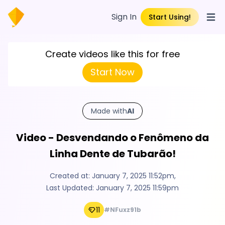
Sign In
Start Using!
Open
Create videos like this for free
Start Now
Made with
AI
Video - Desvendando o Fenômeno da
Linha Dente de Tubarão!
Created at:
January 7, 2025 11:52pm
,
Last Updated:
January 7, 2025 11:59pm
11
#NFuxz91b